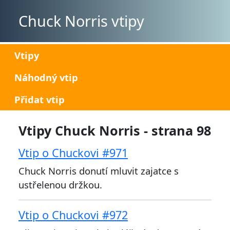
Chuck Norris vtipy
Vtipy
Náhodný vtip
Přidat vtip
Vtipy Chuck Norris - strana 98
Vtip o Chuckovi #971
Chuck Norris donutí mluvit zajatce s
ustřelenou držkou.
Vtip o Chuckovi #972