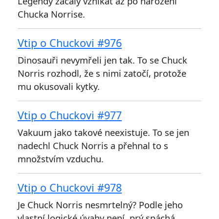
Legendy začaly vznikat až po narození
Chucka Norrise.
Vtip o Chuckovi #976
Dinosauři nevymřeli jen tak. To se Chuck
Norris rozhodl, že s nimi zatočí, protože
mu okusovali kytky.
Vtip o Chuckovi #977
Vakuum jako takové neexistuje. To se jen
nadechl Chuck Norris a přehnal to s
množstvím vzduchu.
Vtip o Chuckovi #978
Je Chuck Norris nesmrtelný? Podle jeho
vlastní logické úvahy není, prý spáchá