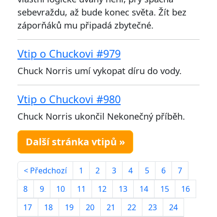
sebevraždu, až bude konec světa. Žít bez
záporňáků mu připadá zbytečné.
Vtip o Chuckovi #979
Chuck Norris umí vykopat díru do vody.
Vtip o Chuckovi #980
Chuck Norris ukončil Nekonečný příběh.
Další stránka vtipů »
< Předchozí
1
2
3
4
5
6
7
8
9
10
11
12
13
14
15
16
17
18
19
20
21
22
23
24