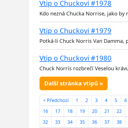
Vtip o Chuckovi #1978
Kdo nezná Chucka Norrise, jako by n
Vtip o Chuckovi #1979
Potká-li Chuck Norris Van Damma, po
Vtip o Chuckovi #1980
Chuck Norris rozbrečí Veselou kráv
Další stránka vtipů »
< Předchozí
1
2
3
4
5
6
16
17
18
19
20
21
22
32
33
34
35
36
37
38