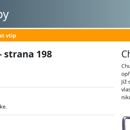
py
at vtip
- strana 198
C
Chu
opř
Již
vla
nik
ke.