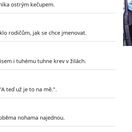
vníka ostrým kečupem.
eklo rodičům, jak se chce jmenovat.
sem i tuhému tuhne krev v žilách.
"A teď už je to na mě.".
 oběma nohama najednou.