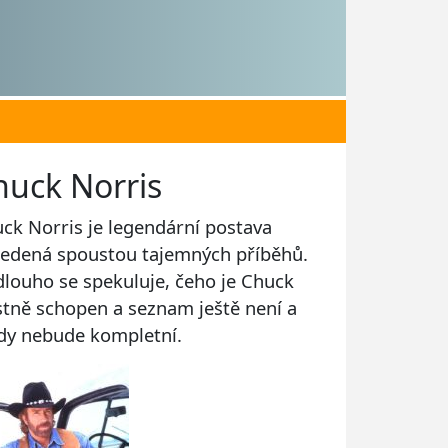
huck Norris
ck Norris je legendární postava
edená spoustou tajemných příběhů.
 dlouho se spekuluje, čeho je Chuck
stně schopen a seznam ještě není a
dy nebude kompletní.