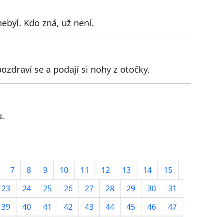
ebyl. Kdo zná, už není.
zdraví se a podají si nohy z otočky.
u.
7
8
9
10
11
12
13
14
15
23
24
25
26
27
28
29
30
31
39
40
41
42
43
44
45
46
47