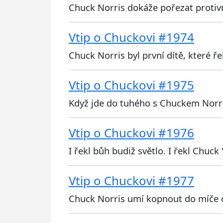
Chuck Norris dokáže pořezat proti
Vtip o Chuckovi #1974
Chuck Norris byl první dítě, které ř
Vtip o Chuckovi #1975
Když jde do tuhého s Chuckem Norri
Vtip o Chuckovi #1976
I řekl bůh budiž světlo. I řekl Chuck 
Vtip o Chuckovi #1977
Chuck Norris umí kopnout do míče