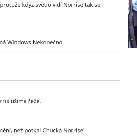
 protože když světlo vidí Norrise tak se
ý má Windows Nekonečno.
rris ušima řeže.
mění, než potkal Chucka Norrise!