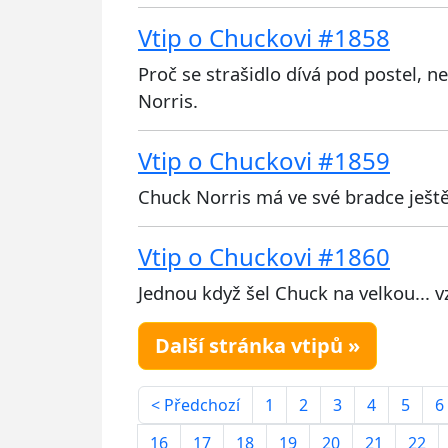
Vtip o Chuckovi #1858
Proč se strašidlo dívá pod postel, ne
Norris.
Vtip o Chuckovi #1859
Chuck Norris má ve své bradce ještě
Vtip o Chuckovi #1860
Jednou když šel Chuck na velkou... v
Další stránka vtipů »
< Předchozí
1
2
3
4
5
6
16
17
18
19
20
21
22