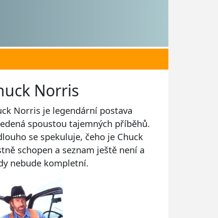
huck Norris
ck Norris je legendární postava
edená spoustou tajemných příběhů.
 dlouho se spekuluje, čeho je Chuck
stně schopen a seznam ještě není a
dy nebude kompletní.