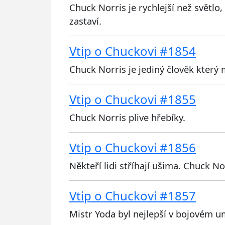
Chuck Norris je rychlejší než světlo,
zastaví.
Vtip o Chuckovi #1854
Chuck Norris je jediný člověk kter
Vtip o Chuckovi #1855
Chuck Norris plive hřebíky.
Vtip o Chuckovi #1856
Někteří lidi stříhají ušima. Chuck No
Vtip o Chuckovi #1857
Mistr Yoda byl nejlepší v bojovém u