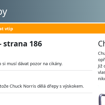
py
at vtip
- strana 186
C
Chu
opř
o si musí dávat pozor na cikány.
Již
vla
nik
otože Chuck Norris dělá dřepy s výskokem.