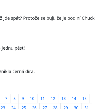
ž jde spát? Protože se bují, že je pod ní Chuck
 jednu pěst!
znikla černá díra.
7
8
9
10
11
12
13
14
15
23
24
25
26
27
28
29
30
31