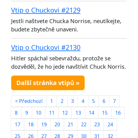
Vtip o Chuckovi #2129
Jestli naštvete Chucka Norrise, neutíkejte,
budete zbytečně unaveni.
Vtip o Chuckovi #2130
Hitler spáchal sebevraždu, protože se
dozvěděl, že ho jede navštívit Chuck Norris.
Další stránka vtipů »
< Předchozí
1
2
3
4
5
6
7
8
9
10
11
12
13
14
15
16
17
18
19
20
21
22
23
24
25
26
27
28
29
30
31
32