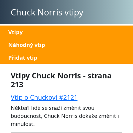
Chuck Norris vtipy
Vtipy
Náhodný vtip
Přidat vtip
Vtipy Chuck Norris - strana
213
Vtip o Chuckovi #2121
Někteří lidé se snaží změnit svou
budoucnost, Chuck Norris dokáže změnit i
minulost.