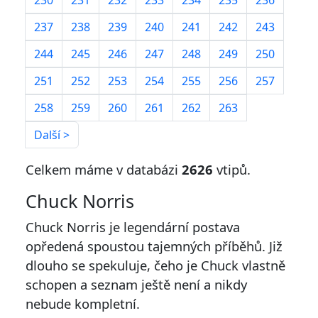
230
231
232
233
234
235
236
237
238
239
240
241
242
243
244
245
246
247
248
249
250
251
252
253
254
255
256
257
258
259
260
261
262
263
Další >
Celkem máme v databázi
2626
vtipů.
Chuck Norris
Chuck Norris je legendární postava
opředená spoustou tajemných příběhů. Již
dlouho se spekuluje, čeho je Chuck vlastně
schopen a seznam ještě není a nikdy
nebude kompletní.