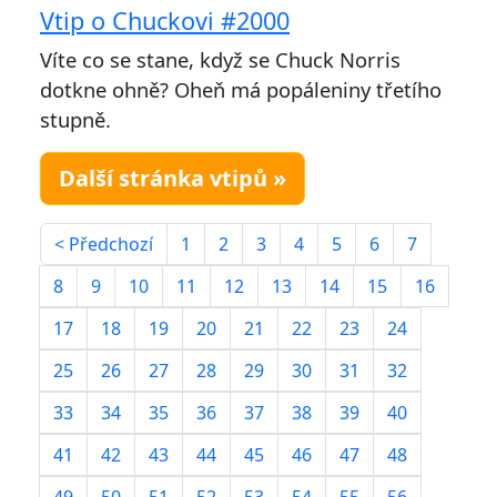
Vtip o Chuckovi #2000
Víte co se stane, když se Chuck Norris
dotkne ohně? Oheň má popáleniny třetího
stupně.
Další stránka vtipů »
< Předchozí
1
2
3
4
5
6
7
8
9
10
11
12
13
14
15
16
17
18
19
20
21
22
23
24
25
26
27
28
29
30
31
32
33
34
35
36
37
38
39
40
41
42
43
44
45
46
47
48