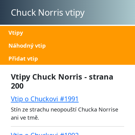
Chuck Norris vtipy
Vtipy
Náhodný vtip
Přidat vtip
Vtipy Chuck Norris - strana
200
Vtip o Chuckovi #1991
Stín ze strachu neopouští Chucka Norrise
ani ve tmě.