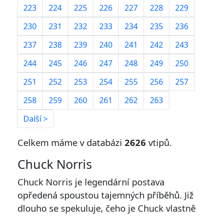
223
224
225
226
227
228
229
230
231
232
233
234
235
236
237
238
239
240
241
242
243
244
245
246
247
248
249
250
251
252
253
254
255
256
257
258
259
260
261
262
263
Další >
Celkem máme v databázi
2626
vtipů.
Chuck Norris
Chuck Norris je legendární postava
opředená spoustou tajemných příběhů. Již
dlouho se spekuluje, čeho je Chuck vlastně