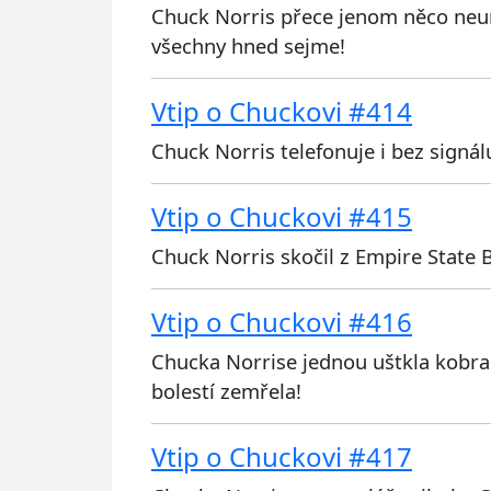
Chuck Norris přece jenom něco neum
všechny hned sejme!
Vtip o Chuckovi #414
Chuck Norris telefonuje i bez signál
Vtip o Chuckovi #415
Chuck Norris skočil z Empire State B
Vtip o Chuckovi #416
Chucka Norrise jednou uštkla kobra
bolestí zemřela!
Vtip o Chuckovi #417