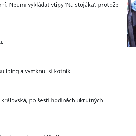
í. Neumí vykládat vtipy 'Na stojáka', protože
u.
uilding a vymknul si kotník.
 královská, po šesti hodinách ukrutných