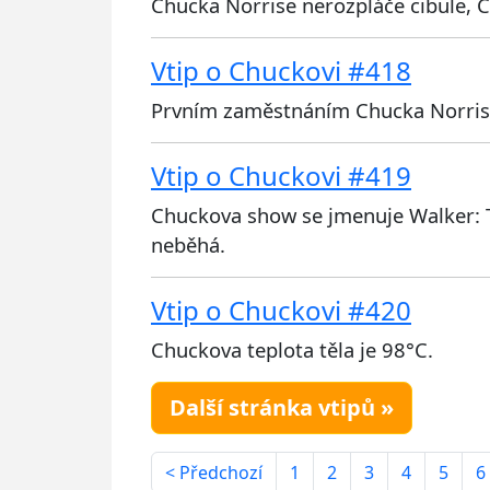
Chucka Norrise nerozpláče cibule, C
Vtip o Chuckovi #418
Prvním zaměstnáním Chucka Norrise 
Vtip o Chuckovi #419
Chuckova show se jmenuje Walker: T
neběhá.
Vtip o Chuckovi #420
Chuckova teplota těla je 98°C.
Další stránka vtipů »
< Předchozí
1
2
3
4
5
6