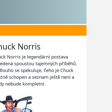
huck Norris
ck Norris je legendární postava
edená spoustou tajemných příběhů.
 dlouho se spekuluje, čeho je Chuck
stně schopen a seznam ještě není a
dy nebude kompletní.