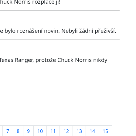
huck Norris rozpláče jí!
bylo roznášení novin. Nebyli žádní přeživší.
exas Ranger, protože Chuck Norris nikdy
7
8
9
10
11
12
13
14
15