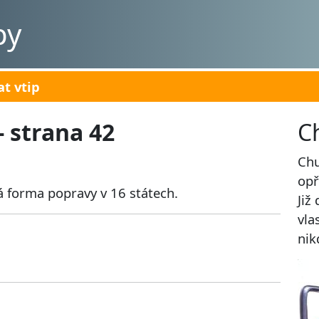
py
at vtip
- strana 42
C
Chu
opř
á forma popravy v 16 státech.
Již
vla
nik