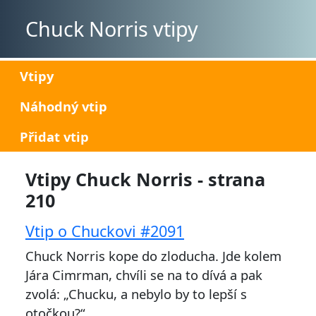
Chuck Norris vtipy
Vtipy
Náhodný vtip
Přidat vtip
Vtipy Chuck Norris - strana
210
Vtip o Chuckovi #2091
Chuck Norris kope do zloducha. Jde kolem
Jára Cimrman, chvíli se na to dívá a pak
zvolá: „Chucku, a nebylo by to lepší s
otočkou?“.