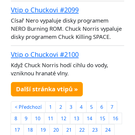
Vtip o Chuckovi #2099
Císař Nero vypaluje disky programem
NERO Burning ROM. Chuck Norris vypaluje
disky programem Chuck Killing SPACE.
Vtip o Chuckovi #2100
Když Chuck Norris hodí cihlu do vody,
vzniknou hranaté vlny.
Další stránka vtipů »
< Předchozí
1
2
3
4
5
6
7
8
9
10
11
12
13
14
15
16
17
18
19
20
21
22
23
24