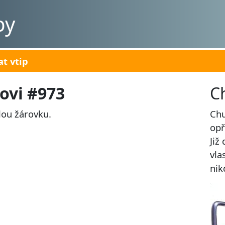
py
at vtip
ovi #973
C
lou žárovku.
Chu
opř
Již
vla
nik