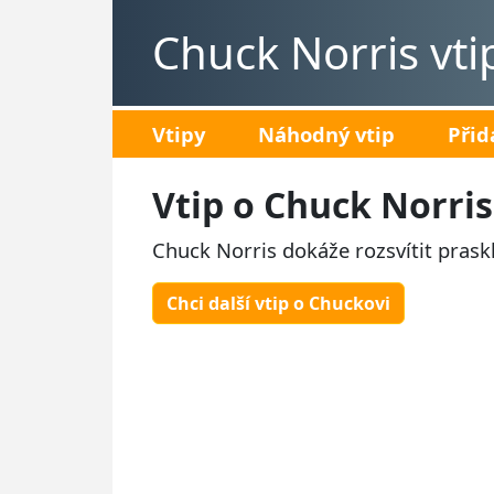
Chuck Norris vti
Vtipy
Náhodný vtip
Přid
Vtip o Chuck Norris
Chuck Norris dokáže rozsvítit prask
Chci další vtip o Chuckovi