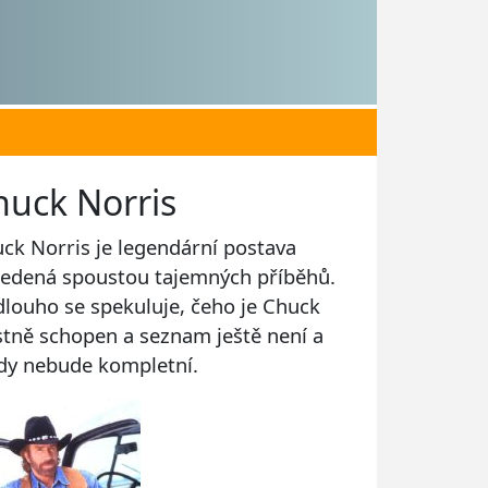
huck Norris
ck Norris je legendární postava
edená spoustou tajemných příběhů.
 dlouho se spekuluje, čeho je Chuck
stně schopen a seznam ještě není a
dy nebude kompletní.