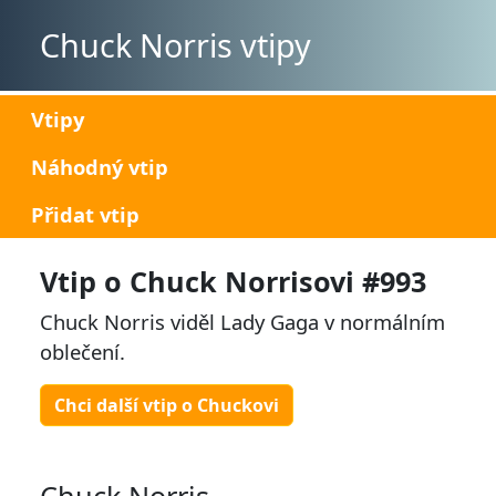
Chuck Norris vtipy
Vtipy
Náhodný vtip
Přidat vtip
Vtip o Chuck Norrisovi #993
Chuck Norris viděl Lady Gaga v normálním
oblečení.
Chci další vtip o Chuckovi