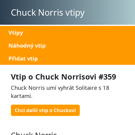
Chuck Norris vtipy
Vtipy
Náhodný vtip
Přidat vtip
Vtip o Chuck Norrisovi #359
Chuck Norris umí vyhrát Solitaire s 18
kartami.
Chci další vtip o Chuckovi