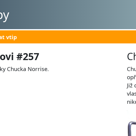
py
at vtip
ovi #257
C
ky Chucka Norrise.
Chu
opř
Již
vla
nik