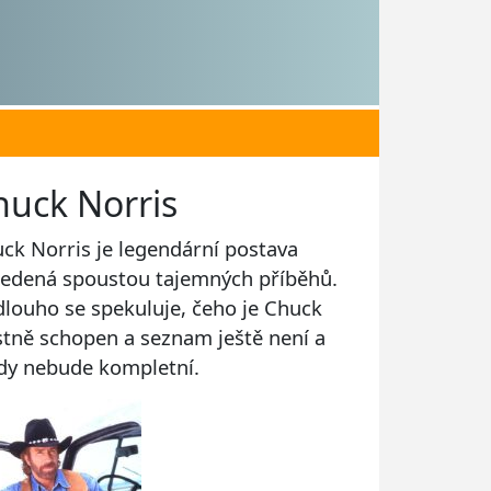
huck Norris
ck Norris je legendární postava
edená spoustou tajemných příběhů.
 dlouho se spekuluje, čeho je Chuck
stně schopen a seznam ještě není a
dy nebude kompletní.