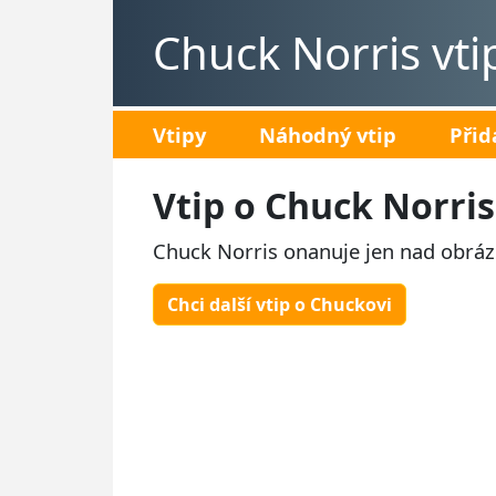
Chuck Norris vti
Vtipy
Náhodný vtip
Přid
Vtip o Chuck Norris
Chuck Norris onanuje jen nad obráz
Chci další vtip o Chuckovi