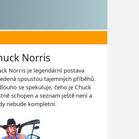
huck Norris
ck Norris je legendární postava
edená spoustou tajemných příběhů.
 dlouho se spekuluje, čeho je Chuck
stně schopen a seznam ještě není a
dy nebude kompletní.