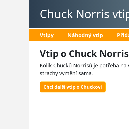
Chuck Norris vti
Vtipy
Náhodný vtip
Přid
Vtip o Chuck Norri
Kolik Chucků Norrisů je potřeba na 
strachy vymění sama.
Chci další vtip o Chuckovi