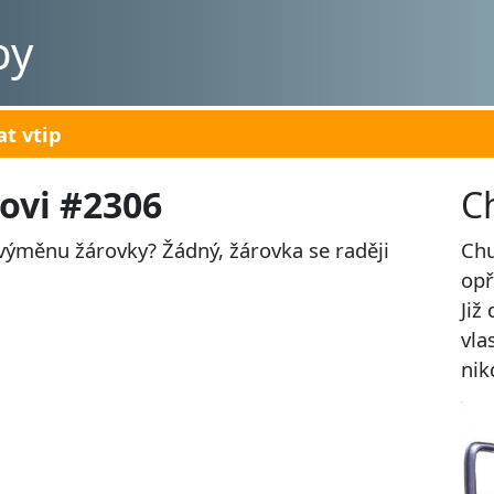
py
at vtip
sovi #2306
C
výměnu žárovky? Žádný, žárovka se raději
Chu
opř
Již
vla
nik