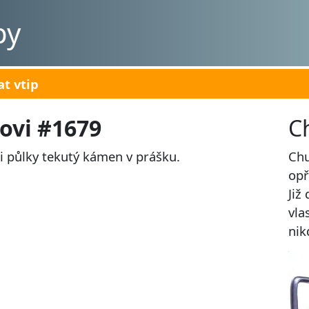
py
at vtip
sovi #1679
C
ři půlky tekutý kámen v prášku.
Chu
opř
Již
vla
nik