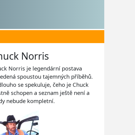
huck Norris
ck Norris je legendární postava
edená spoustou tajemných příběhů.
 dlouho se spekuluje, čeho je Chuck
stně schopen a seznam ještě není a
dy nebude kompletní.