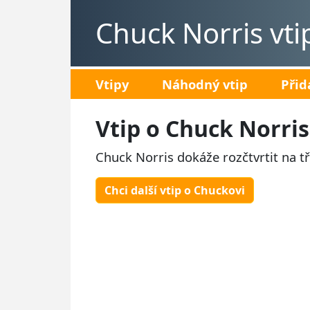
Chuck Norris vti
Vtipy
Náhodný vtip
Přid
Vtip o Chuck Norri
Chuck Norris dokáže rozčtvrtit na t
Chci další vtip o Chuckovi