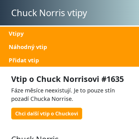
Chuck Norris vtipy
Vtipy
Náhodný vtip
Přidat vtip
Vtip o Chuck Norrisovi #1635
Fáze měsíce neexistují. Je to pouze stín
pozadí Chucka Norrise.
Chci další vtip o Chuckovi